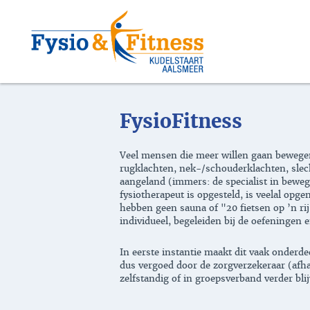
FysioFitness
Veel mensen die meer willen gaan bewegen,
rugklachten, nek-/schouderklachten, slecht
aangeland (immers: de specialist in bew
fysiotherapeut is opgesteld, is veelal o
hebben geen sauna of "20 fietsen op ’n rij
individueel, begeleiden bij de oefeningen
In eerste instantie maakt dit vaak onderde
dus vergoed door de zorgverzekeraar (afha
zelfstandig of in groepsverband verder bli