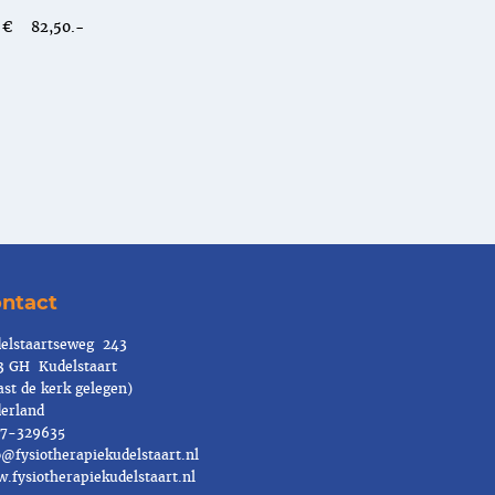
€ 82,50.-
ntact
elstaartseweg 243
3 GH Kudelstaart
ast de kerk gelegen)
erland
7-329635
o@fysiotherapiekudelstaart.nl
.fysiotherapiekudelstaart.nl