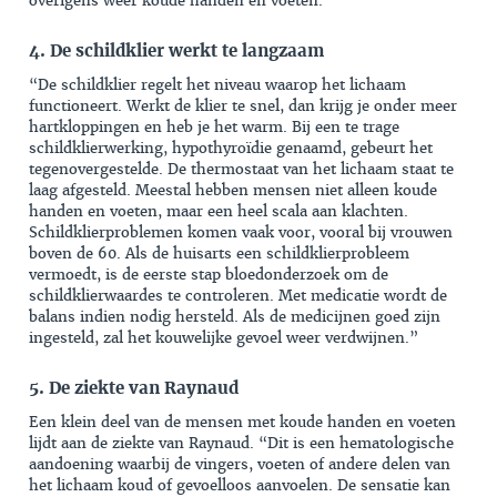
overigens weer koude handen en voeten.”
4. De schildklier werkt te langzaam
“De schildklier regelt het niveau waarop het lichaam
functioneert. Werkt de klier te snel, dan krijg je onder meer
hartkloppingen en heb je het warm. Bij een te trage
schildklierwerking,
hypothyroïdie
­genaamd, gebeurt het
tegenovergestelde. De thermostaat van het lichaam staat te
laag afgesteld. Meestal hebben mensen niet alleen koude
handen en voeten, maar een heel scala aan klachten.
Schildklierproblemen komen vaak voor, vooral bij vrouwen
boven de 60. Als de huisarts een schildklierprobleem
vermoedt, is de eerste stap bloedonderzoek om de
schildklierwaardes te controleren. Met medicatie wordt de
balans ­indien nodig hersteld. Als de medi­cijnen goed zijn
ingesteld, zal het kouwelijke gevoel weer verdwijnen.”
5. De ziekte van Raynaud
Een klein deel van de mensen met koude handen en voeten
lijdt aan de ziekte van Raynaud. “Dit is een hematologische
aandoening waarbij de vingers, voeten of andere delen van
het lichaam koud of gevoelloos aanvoelen. De sensatie kan