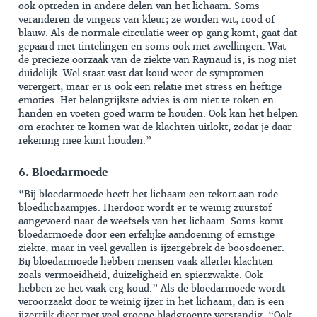
ook optreden in andere delen van het lichaam. Soms
veranderen de vingers van kleur; ze worden wit, rood of
blauw. Als de normale circulatie weer op gang komt, gaat dat
gepaard met tintelingen en soms ook met zwellingen. Wat
de precieze oorzaak van de ziekte van Raynaud is, is nog niet
duidelijk. Wel staat vast dat koud weer de symptomen
verergert, maar er is ook een relatie met stress en heftige
emoties. Het belangrijkste advies is om niet te roken en
handen en voeten goed warm te houden. Ook kan het helpen
om erachter te komen wat de klachten uitlokt, zodat je daar
rekening mee kunt houden.”
6. Bloedarmoede
“Bij bloedarmoede heeft het lichaam een tekort aan rode
bloedlichaampjes. Hierdoor wordt er te weinig zuurstof
aangevoerd naar de weefsels van het lichaam. Soms komt
bloedarmoede door een erfelijke aandoening of ernstige
ziekte, maar in veel gevallen is ijzergebrek de boosdoener.
Bij bloedarmoede hebben mensen vaak allerlei klachten
zoals vermoeidheid, duizeligheid en spierzwakte. Ook
hebben ze het vaak erg koud.” Als de bloedarmoede wordt
veroorzaakt door te weinig ijzer in het lichaam, dan is een
ijzerrijk dieet met veel groene bladgroente verstandig. “Ook