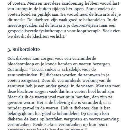
of voeten. Mensen met deze aandoening hebben vooral last
van kramp in de kuiten tijdens het lopen. Soms voelen de
voeten koud en pijnlijk aan. Ga vooral naar de huisarts als je
dit merkt. De klachten zijn vaak goed te behandelen. In de
meeste gevallen zal de huisarts je doorverwijzen naar een
gespecialiseerde fysiotherapeut voor looptherapie. Vaak zien
we dat dit de klachten verlicht.”
3. Suikerziekte
Ook
diabetes
kan zorgen voor een verminderde
bloedsomloop en je koude handen en voeten bezorgen.
Oostindjer: “Teveel suiker is schadelijk voor de
zenuwuiteinden. Bij diabetes worden de zenuwen in je
voeten aangetast. Door de verminderde werking van de
zenuwen heb je een ander gevoel in de voeten. Mensen met
deze klachten zeggen vaak dat hun voeten heel koud zijn.
Maar als ik de voeten voel met mijn handen, dan zijn ze
gewoon warm. Het is de beleving die is veranderd; er is
minder gevoel in de voeten. Heb je diabetes, dan is het
belangrijk om het goed te behandelen. Op termijn kan
diabetes de kans op hartfalen vergroten en vaatvernauwing
veroorzaken. Beide ziektes veroorzaken op hun beurt