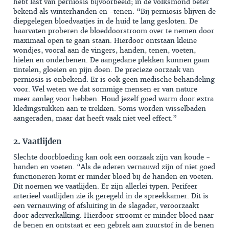
hebt last van perniosis bijvoorbeeld; in de volksmond beter
bekend als
winterhanden en -tenen
. “Bij perniosis blijven de
diepgelegen bloedvaatjes in de huid te lang gesloten. De
haarvaten proberen de bloeddoorstroom over te nemen door
maximaal open te gaan staan. Hierdoor ontstaan kleine
wondjes, vooral aan de vingers, handen, tenen, voeten,
hielen en onderbenen. De aangedane plekken kunnen gaan
tintelen, gloeien en pijn doen. De precieze oorzaak van
perniosis is onbekend. Er is ook geen medische behandeling
voor. Wel weten we dat sommige mensen er van nature
meer aanleg voor hebben. Houd jezelf goed warm door extra
kledingstukken aan te trekken. Soms worden wisselbaden
aangeraden, maar dat heeft vaak niet veel effect.”
2. Vaatlijden
Slechte doorbloeding kan ook een oorzaak zijn van koude ­
handen en voeten. “Als de aderen vernauwd zijn of niet goed
­functioneren komt er minder bloed bij de ­handen en voeten.
Dit noemen we vaatlijden. Er zijn allerlei typen. Perifeer
arterieel vaatlijden zie ik geregeld in de spreekkamer. Dit is
een vernauwing of afsluiting in de slagader, veroorzaakt
door aderverkalking. Hierdoor stroomt er minder bloed naar
de benen en ontstaat er een gebrek aan zuurstof in de benen