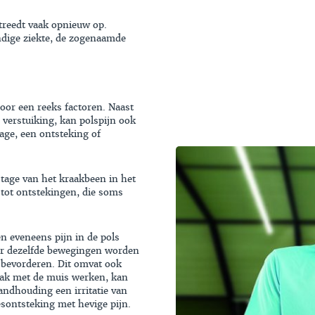
 treedt vaak opnieuw op.
andige ziekte, de zogenaamde
oor een reeks factoren. Naast
 verstuiking, kan polspijn ook
age, een ontsteking of
ijtage van het kraakbeen in het
n tot ontstekingen, die soms
n eveneens pijn in de pols
er dezelfde bewegingen worden
e bevorderen. Dit omvat ook
aak met de muis werken, kan
andhouding een irritatie van
sontsteking met hevige pijn.