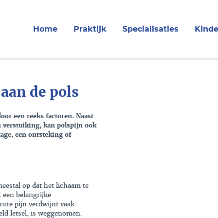
Home
Praktijk
Specialisaties
Kinde
 aan de pols
oor een reeks factoren. Naast
n verstuiking, kan polspijn ook
tage, een ontsteking of
meestal op dat het lichaam te
t een belangrijke
ute pijn verdwijnt vaak
eld letsel, is weggenomen.