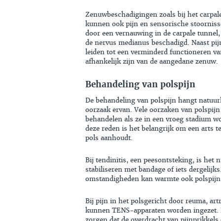
Zenuwbeschadigingen zoals bij het carpa
kunnen ook pijn en sensorische stoorniss
door een vernauwing in de carpale tunnel, 
de nervus medianus beschadigd. Naast pi
leiden tot een verminderd functioneren va
afhankelijk zijn van de aangedane zenuw.
Behandeling van polspijn
De behandeling van polspijn hangt natuur
oorzaak ervan. Vele oorzaken van polspijn
behandelen als ze in een vroeg stadium w
deze reden is het belangrijk om een arts t
pols aanhoudt.
Bij tendinitis, een peesontsteking, is het 
stabiliseren met bandage of iets dergelijk
omstandigheden kan warmte ook polspijn 
Bij pijn in het polsgericht door reuma, ar
kunnen TENS-apparaten worden ingezet. 
zorgen dat de overdracht van pijnprikkel