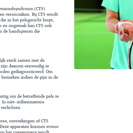
letunnelsyndroom (CTS)
en veroorzaken. Bij CTS wordt
die in het polsgericht loopt,
jn en ongemak kan CTS ook
n de handspieren die
lijk sterk samen met de
 zijn daarom eenvoudig te
orden gediagnosticeerd. Om
e bezoeken indien de pijn in de
nuttig om de betreffende pols te
s. In niet-inflammatoire
verlichten.
trose, ontstekingen of CTS
Deze apparaten kunnen ervoor
s op het ruggenmerg wordt